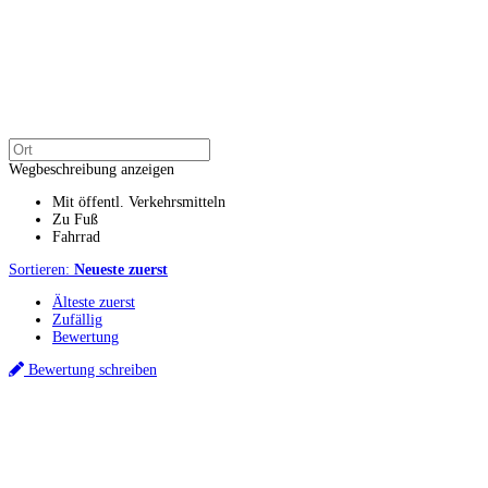
Wegbeschreibung anzeigen
Mit öffentl. Verkehrsmitteln
Zu Fuß
Fahrrad
Sortieren:
Neueste zuerst
Älteste zuerst
Zufällig
Bewertung
Bewertung schreiben
Küchenstudios
Küchenstudio finden
Empfehlung anfordern
Küchenstudios:
Berlin
,
Hamburg
,
München
,
Vorarlberg
,
Oberösterreich
,
Wien
,
Düsseldorf
,
Frankfurt
,
Köln
,
Stuttgart
,
Franke
,
Siemens