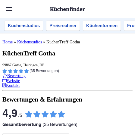
Küchenstudios
Preisrechner
Küchenformen
Fro
Home
»
Küchenstudios
»
KüchenTreff Gotha
KüchenTreff Gotha
99867 Gotha, Thüringen, DE
(
35
Bewertungen)
Bewertung
Website
Kontakt
Bewertungen & Erfahrungen
4,9
/
5
Gesamtbewertung
(
35
Bewertungen)