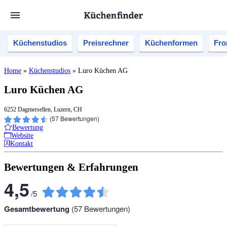
Küchenstudios
Preisrechner
Küchenformen
Fro
Home
»
Küchenstudios
»
Luro Küchen AG
Luro Küchen AG
6252 Dagmersellen, Luzern, CH
(
57
Bewertungen)
Bewertung
Website
Kontakt
Bewertungen & Erfahrungen
4,5
/
5
Gesamtbewertung
(
57
Bewertungen)