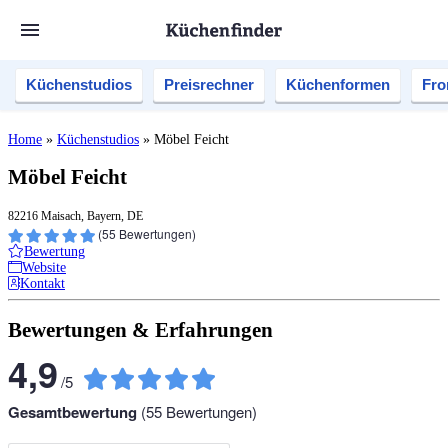
Küchenstudios
Preisrechner
Küchenformen
Fro
Home
»
Küchenstudios
»
Möbel Feicht
Möbel Feicht
82216 Maisach, Bayern, DE
(
55
Bewertungen)
Bewertung
Website
Kontakt
Bewertungen & Erfahrungen
4,9
/
5
Gesamtbewertung
(
55
Bewertungen)