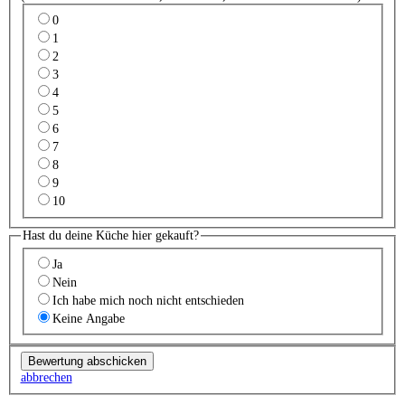
0
1
2
3
4
5
6
7
8
9
10
Hast du deine Küche hier gekauft?
Ja
Nein
Ich habe mich noch nicht entschieden
Keine Angabe
abbrechen