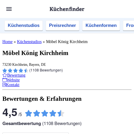
Küchenstudios
Preisrechner
Küchenformen
Fro
Home
»
Küchenstudios
»
Möbel König Kirchheim
Möbel König Kirchheim
73230 Kirchheim, Bayern, DE
(
1108
Bewertungen)
Bewertung
Website
Kontakt
Bewertungen & Erfahrungen
4,5
/
5
Gesamtbewertung
(
1108
Bewertungen)