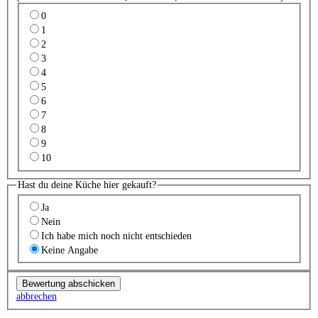
0
1
2
3
4
5
6
7
8
9
10
Hast du deine Küche hier gekauft?
Ja
Nein
Ich habe mich noch nicht entschieden
Keine Angabe
abbrechen