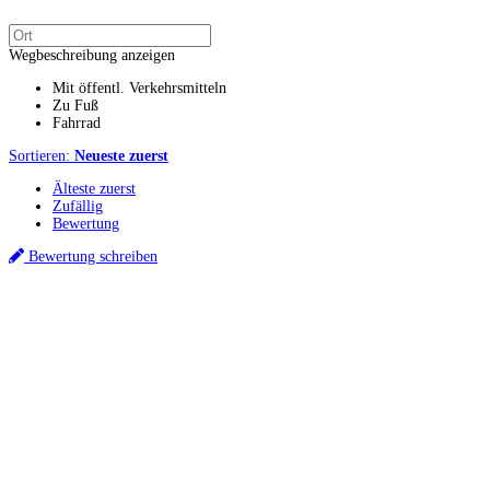
Wegbeschreibung anzeigen
Mit öffentl. Verkehrsmitteln
Zu Fuß
Fahrrad
Sortieren:
Neueste zuerst
Älteste zuerst
Zufällig
Bewertung
Bewertung schreiben
Küchenstudios
Küchenstudio finden
Empfehlung anfordern
Küchenstudios:
Berlin
,
Hamburg
,
München
,
Vorarlberg
,
Oberösterreich
,
Wien
,
Düsseldorf
,
Frankfurt
,
Köln
,
Stuttgart
,
Franke
,
Siemens
Gutscheine:
Ikea Gutscheine
,
XXXLutz Gutscheine
,
Dyson Gutscheine
,
toom
Gutscheine
,
Baur Gutscheine
,
MyRobotcenter Gutscheine
,
Höffner Gutscheine
Inspiration & Infos
Küchenplanung
Küchen Reinigung