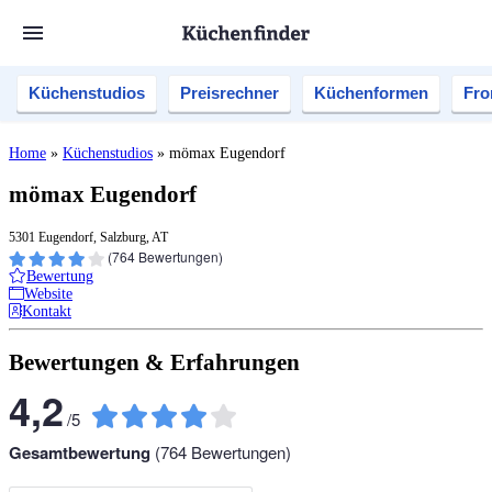
Küchenstudios
Preisrechner
Küchenformen
Fro
Home
»
Küchenstudios
»
mömax Eugendorf
mömax Eugendorf
5301 Eugendorf, Salzburg, AT
(
764
Bewertungen)
Bewertung
Website
Kontakt
Bewertungen & Erfahrungen
4,2
/
5
Gesamtbewertung
(
764
Bewertungen)