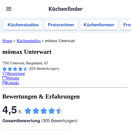
Küchenstudios
Preisrechner
Küchenformen
Fro
Home
»
Küchenstudios
»
mömax Unterwart
mömax Unterwart
7501 Unterwart, Burgenland, AT
(
305
Bewertungen)
Bewertung
Website
Kontakt
Bewertungen & Erfahrungen
4,5
/
5
Gesamtbewertung
(
305
Bewertungen)