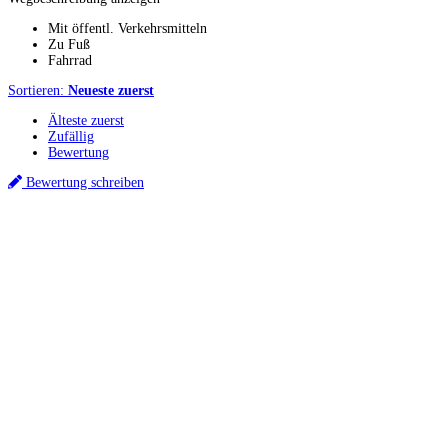
Mit öffentl. Verkehrsmitteln
Zu Fuß
Fahrrad
Sortieren:
Neueste zuerst
Älteste zuerst
Zufällig
Bewertung
Bewertung schreiben
Küchenstudios
Küchenstudio finden
Empfehlung anfordern
Küchenstudios:
Berlin
,
Hamburg
,
München
,
Vorarlberg
,
Oberösterreich
,
Wien
,
Düsseldorf
,
Frankfurt
,
Köln
,
Stuttgart
,
Franke
,
Siemens
Gutscheine:
Ikea Gutscheine
,
XXXLutz Gutscheine
,
Dyson Gutscheine
,
toom
Gutscheine
,
Baur Gutscheine
,
MyRobotcenter Gutscheine
,
Höffner Gutscheine
Inspiration & Infos
Küchenplanung
Küchen Reinigung
Küchen-Ratgeber
Über Küchenfinder
Hilfe/FAQ