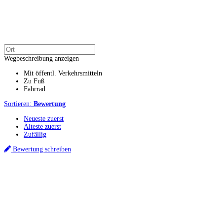
Wegbeschreibung anzeigen
Mit öffentl. Verkehrsmitteln
Zu Fuß
Fahrrad
Sortieren:
Bewertung
Neueste zuerst
Älteste zuerst
Zufällig
Bewertung schreiben
Küchenstudios
Küchenstudio finden
Empfehlung anfordern
Küchenstudios:
Berlin
,
Hamburg
,
München
,
Vorarlberg
,
Oberösterreich
,
Wien
,
Düsseldorf
,
Frankfurt
,
Köln
,
Stuttgart
,
Franke
,
Siemens
Gutscheine:
Ikea Gutscheine
,
XXXLutz Gutscheine
,
Dyson Gutscheine
,
toom
Gutscheine
,
Baur Gutscheine
,
MyRobotcenter Gutscheine
,
Höffner Gutscheine