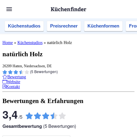
Küchenstudios
Preisrechner
Küchenformen
Fro
Home
»
Küchenstudios
»
natürlich Holz
natürlich Holz
26209 Hatten, Niedersachsen, DE
(
5
Bewertungen)
Bewertung
Website
Kontakt
Bewertungen & Erfahrungen
3,4
/
5
Gesamtbewertung
(
5
Bewertungen)