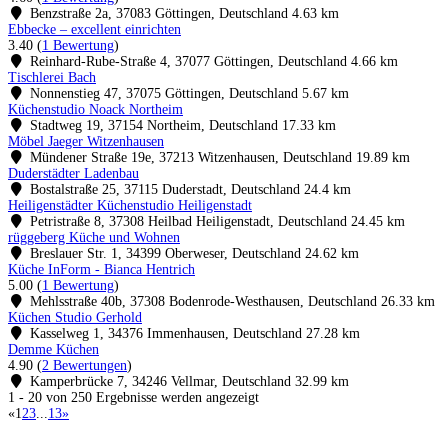
Benzstraße 2a, 37083 Göttingen, Deutschland
4.63 km
Ebbecke – excellent einrichten
3.40
(
1 Bewertung
)
Reinhard-Rube-Straße 4, 37077 Göttingen, Deutschland
4.66 km
Tischlerei Bach
Nonnenstieg 47, 37075 Göttingen, Deutschland
5.67 km
Küchenstudio Noack Northeim
Stadtweg 19, 37154 Northeim, Deutschland
17.33 km
Möbel Jaeger Witzenhausen
Mündener Straße 19e, 37213 Witzenhausen, Deutschland
19.89 km
Duderstädter Ladenbau
Bostalstraße 25, 37115 Duderstadt, Deutschland
24.4 km
Heiligenstädter Küchenstudio Heiligenstadt
Petristraße 8, 37308 Heilbad Heiligenstadt, Deutschland
24.45 km
rüggeberg Küche und Wohnen
Breslauer Str. 1, 34399 Oberweser, Deutschland
24.62 km
Küche InForm - Bianca Hentrich
5.00
(
1 Bewertung
)
Mehlsstraße 40b, 37308 Bodenrode-Westhausen, Deutschland
26.33 km
Küchen Studio Gerhold
Kasselweg 1, 34376 Immenhausen, Deutschland
27.28 km
Demme Küchen
4.90
(
2 Bewertungen
)
Kamperbrücke 7, 34246 Vellmar, Deutschland
32.99 km
1 - 20 von 250 Ergebnisse werden angezeigt
«
1
2
3
...
13
»