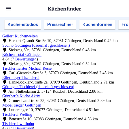
Küchenstudios
Preisrechner
Küchenformen
Fro
Gellert Küchenwelten
Herbert-Quandt-Straße 10, 37081 Göttingen, Deutschland
0.42 km
Sconto Göttingen (dauerhaft geschlossen)
Siekweg 30c, 37081 Göttingen, Deutschland
0.43 km
Küchen Total Göttingen
4.84
(
7 Bewertungen
)
Siekweg 30c, 37081 Göttingen, Deutschland
0.52 km
Tischlermeister Michael Resse
Carl-Giesecke-Straße 3, 37079 Göttingen, Deutschland
2.45 km
Ellermeyer Tischelerei
Hans-Böckler-Straße 2a, 37079 Göttingen, Deutschland
2.71 km
Göttinger Tischlerei (dauerhaft geschlossen)
Am Flüthedamm 2, 37124 Rosdorf, Deutschland
2.86 km
Günther´s Küche Aktiv
Groner Landstraße 23, 37081 Göttingen, Deutschland
2.89 km
Möbel Jaeger Göttingen
Lutteranger 10, 37077 Göttingen, Deutschland
4.51 km
Tischlerei Welling
Benzstraße 10, 37083 Göttingen, Deutschland
4.56 km
Tischlerei witthuhn
4.60
(
1 Bewertung
)