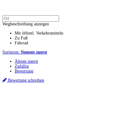
Wegbeschreibung anzeigen
Mit öffentl. Verkehrsmitteln
Zu Fuß
Fahrrad
Sortieren:
Neueste zuerst
Älteste zuerst
Zufällig
Bewertung
Bewertung schreiben
Küchenstudio finden
Empfehlung anfordern
Küchenstudios
Küchenstudios:
Berlin
,
Hamburg
,
München
,
Vorarlberg
,
Oberösterreich
,
Wien
,
Düss
Gutscheine:
Ikea Gutscheine
,
XXXLutz Gutscheine
,
Dyson Gutscheine
,
toom Gutsc
Küchenplanung
Küchen Reinigung
Inspiration & Infos
Küchen-Ratgeber
Über Küchenfinder
Hilfe/FAQ