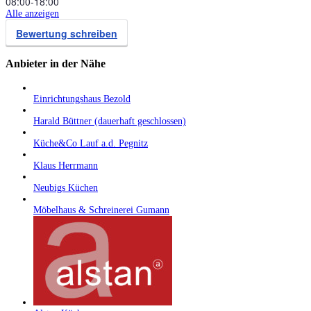
08:00‑18:00
Alle anzeigen
Bewertung schreiben
Anbieter in der Nähe
Einrichtungshaus Bezold
Harald Büttner (dauerhaft geschlossen)
Küche&Co Lauf a.d. Pegnitz
Klaus Herrmann
Neubigs Küchen
Möbelhaus & Schreinerei Gumann