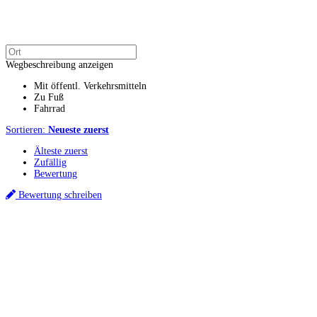
Wegbeschreibung anzeigen
Mit öffentl. Verkehrsmitteln
Zu Fuß
Fahrrad
Sortieren:
Neueste zuerst
Älteste zuerst
Zufällig
Bewertung
Bewertung schreiben
Küchenstudios
Küchenstudio finden
Empfehlung anfordern
Küchenstudios:
Berlin
,
Hamburg
,
München
,
Vorarlberg
,
Oberösterreich
,
Wien
,
Düsseldorf
,
Frankfurt
,
Köln
,
Stuttgart
,
Franke
,
Siemens
Gutscheine:
Ikea Gutscheine
,
XXXLutz Gutscheine
,
Dyson Gutscheine
,
toom
Gutscheine
,
Baur Gutscheine
,
MyRobotcenter Gutscheine
,
Höffner Gutscheine