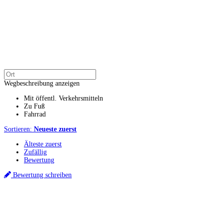
Wegbeschreibung anzeigen
Mit öffentl. Verkehrsmitteln
Zu Fuß
Fahrrad
Sortieren:
Neueste zuerst
Älteste zuerst
Zufällig
Bewertung
Bewertung schreiben
Küchenstudios
Küchenstudio finden
Empfehlung anfordern
Küchenstudios:
Berlin
,
Hamburg
,
München
,
Vorarlberg
,
Oberösterreich
,
Wien
,