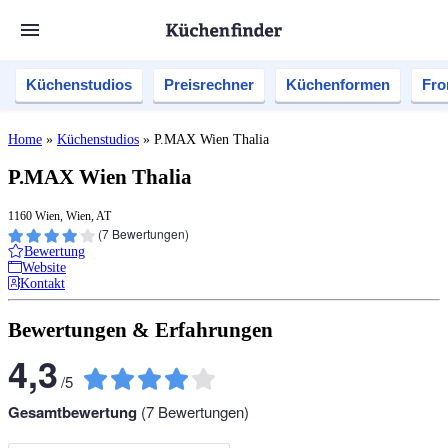
Küchenstudios
Preisrechner
Küchenformen
Fro
Home
»
Küchenstudios
»
P.MAX Wien Thalia
P.MAX Wien Thalia
1160 Wien, Wien, AT
(
7
Bewertungen)
Bewertung
Website
Kontakt
Bewertungen & Erfahrungen
4,3
/
5
Gesamtbewertung
(
7
Bewertungen)