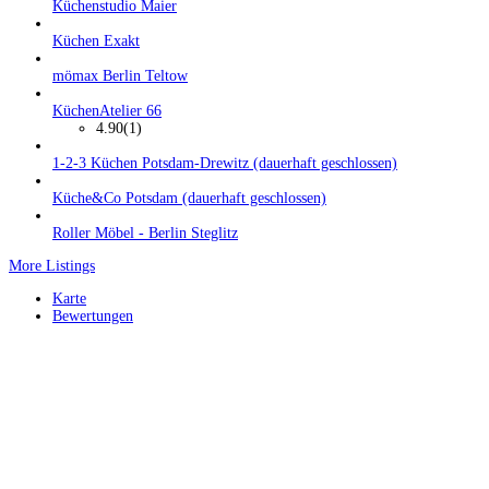
Küchenstudio Maier
Küchen Exakt
mömax Berlin Teltow
KüchenAtelier 66
4.90
(1)
1-2-3 Küchen Potsdam-Drewitz (dauerhaft geschlossen)
Küche&Co Potsdam (dauerhaft geschlossen)
Roller Möbel - Berlin Steglitz
More Listings
Karte
Bewertungen