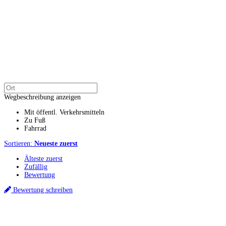
Wegbeschreibung anzeigen
Mit öffentl. Verkehrsmitteln
Zu Fuß
Fahrrad
Sortieren:
Neueste zuerst
Älteste zuerst
Zufällig
Bewertung
Bewertung schreiben
Küchenstudio finden
Empfehlung anfordern
Küchenstudios
Küchenstudios:
Berlin
,
Hamburg
,
München
,
Vorarlberg
,
Oberösterreich
,
Wien
,
Düss