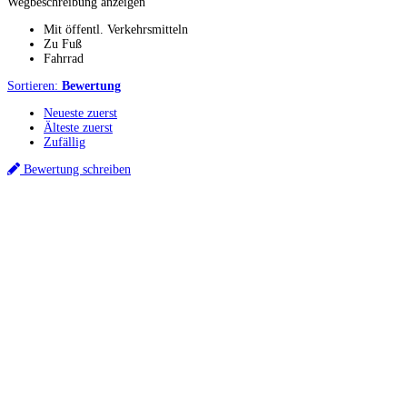
Wegbeschreibung anzeigen
Mit öffentl. Verkehrsmitteln
Zu Fuß
Fahrrad
Sortieren:
Bewertung
Neueste zuerst
Älteste zuerst
Zufällig
Bewertung schreiben
Küchenstudio finden
Empfehlung anfordern
Küchenstudios
Küchenstudios:
Berlin
,
Hamburg
,
München
,
Vorarlberg
,
Oberösterreich
,
Wien
,
Düss
Gutscheine:
Ikea Gutscheine
,
XXXLutz Gutscheine
,
Dyson Gutscheine
,
toom Gutsc
Küchenplanung
Küchen Reinigung
Inspiration & Infos
Küchen-Ratgeber
Über Küchenfinder
Hilfe/FAQ
Badratgeber.com
Infos für Anbieter
Werben auf Küchenfinder: Top-Platzierung für Ihr Küchenstudio
Für Küchenexperten