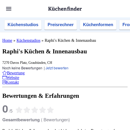
Küchenstudios
Preisrechner
Küchenformen
Fro
Home
»
Küchenstudios
»
Raphi's Küchen & Innenausbau
Raphi's Küchen & Innenausbau
7270 Davos Platz, Graubünden, CH
Noch keine Bewertungen
|
Jetzt bewerten
Bewertung
Website
Kontakt
Bewertungen & Erfahrungen
0
/
5
Gesamtbewertung
(
Bewertungen)