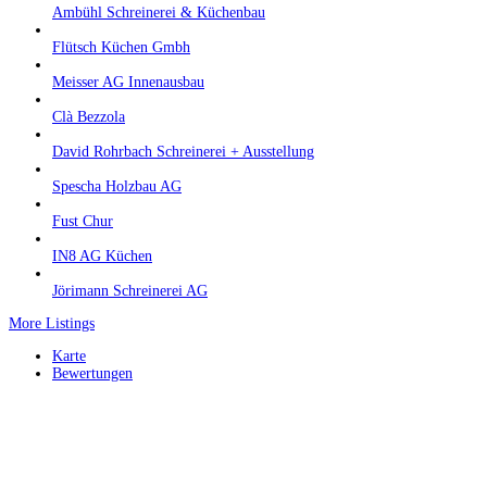
Ambühl Schreinerei & Küchenbau
Flütsch Küchen Gmbh
Meisser AG Innenausbau
Clà Bezzola
David Rohrbach Schreinerei + Ausstellung
Spescha Holzbau AG
Fust Chur
IN8 AG Küchen
Jörimann Schreinerei AG
More Listings
Karte
Bewertungen