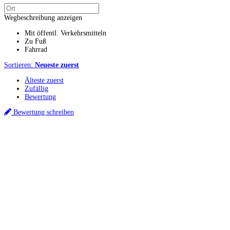
Wegbeschreibung anzeigen
Mit öffentl. Verkehrsmitteln
Zu Fuß
Fahrrad
Sortieren:
Neueste zuerst
Älteste zuerst
Zufällig
Bewertung
Bewertung schreiben
Küchenstudios
Küchenstudio finden
Empfehlung anfordern
Küchenstudios:
Berlin
,
Hamburg
,
München
,
Vorarlberg
,
Oberösterreich
,
Wien
,
Düsseldorf
,
Frankfurt
,
Köln
,
Stuttgart
,
Franke
,
Siemens
Gutscheine:
Ikea Gutscheine
,
XXXLutz Gutscheine
,
Dyson Gutscheine
,
toom
Gutscheine
,
Baur Gutscheine
,
MyRobotcenter Gutscheine
,
Höffner Gutscheine
Inspiration & Infos
Küchenplanung
Küchen Reinigung
Küchen-Ratgeber