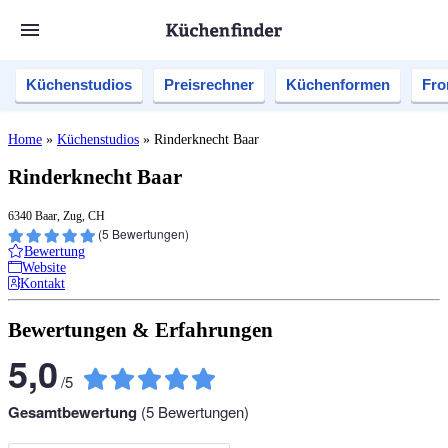
Küchenstudios
Preisrechner
Küchenformen
Fro
Home
»
Küchenstudios
»
Rinderknecht Baar
Rinderknecht Baar
6340 Baar, Zug, CH
(
5
Bewertungen)
Bewertung
Website
Kontakt
Bewertungen & Erfahrungen
5,0
/
5
Gesamtbewertung
(
5
Bewertungen)