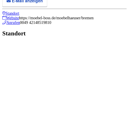
E-Mail anzeigen
Standort
Website
https://moebel-boss.de/moebelhaeuser/bremen
Anrufen
0049 42148519810
Standort