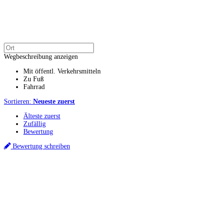
Wegbeschreibung anzeigen
Mit öffentl. Verkehrsmitteln
Zu Fuß
Fahrrad
Sortieren:
Neueste zuerst
Älteste zuerst
Zufällig
Bewertung
Bewertung schreiben
Küchenstudios
Küchenstudio finden
Empfehlung anfordern
Küchenstudios:
Berlin
,
Hamburg
,
München
,
Vorarlberg
,
Oberösterreich
,
Wien
,
Düsseldorf
,
Frankfurt
,
Köln
,
Stuttgart
,
Franke
,
Siemens
Gutscheine:
Ikea Gutscheine
,
XXXLutz Gutscheine
,
Dyson Gutscheine
,
toom
Gutscheine
,
Baur Gutscheine
,
MyRobotcenter Gutscheine
,
Höffner Gutscheine