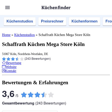
Küchenstudios
Preisrechner
Küchenformen
Fro
Home
»
Küchenstudios
»
Schaffrath Küchen Mega Store Köln
Schaffrath Küchen Mega Store Köln
51067 Köln, Nordrhein-Westfalen, DE
(
243
Bewertungen)
Bewertung
Website
Kontakt
Bewertungen & Erfahrungen
3,6
/
5
Gesamtbewertung
(
243
Bewertungen)