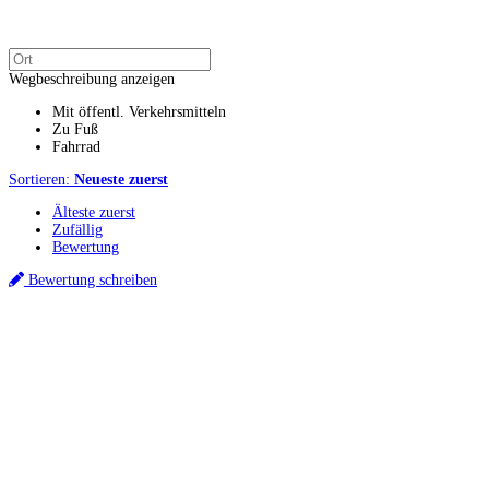
Wegbeschreibung anzeigen
Mit öffentl. Verkehrsmitteln
Zu Fuß
Fahrrad
Sortieren:
Neueste zuerst
Älteste zuerst
Zufällig
Bewertung
Bewertung schreiben
Küchenstudios
Küchenstudio finden
Empfehlung anfordern
Küchenstudios:
Berlin
,
Hamburg
,
München
,
Vorarlberg
,
Oberösterreich
,
Wien
,
Düsseldorf
,
Frankfurt
,
Köln
,
Stuttgart
,
Franke
,
Siemens
Gutscheine:
Ikea Gutscheine
,
XXXLutz Gutscheine
,
Dyson Gutscheine
,
toom
Gutscheine
,
Baur Gutscheine
,
MyRobotcenter Gutscheine
,
Höffner Gutscheine
Inspiration & Infos
Küchenplanung