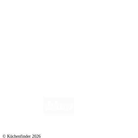
Badratgeber.com
Infos für Anbieter
Werben auf Küchenfinder: Top-Platzierung für Ihr Küchenstudio
Für Küchenexperten
Küchenstudio eintragen
Anbieter-Login
Wir helfen dir gerne weiter. Du erreichst uns unter
info@kuechenfinder.com
.
Hast du Fragen?
© Küchenfinder 2026