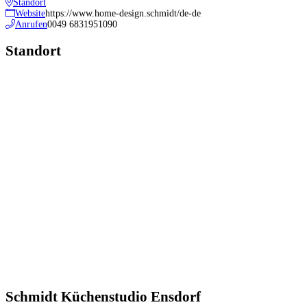
Standort
Website
https://www.home-design.schmidt/de-de
Anrufen
0049 6831951090
Standort
Schmidt Küchenstudio Ensdorf