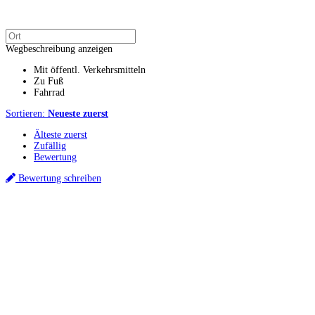
Wegbeschreibung anzeigen
Mit öffentl. Verkehrsmitteln
Zu Fuß
Fahrrad
Sortieren:
Neueste zuerst
Älteste zuerst
Zufällig
Bewertung
Bewertung schreiben
Küchenstudio finden
Empfehlung anfordern
Küchenstudios
Küchenstudios:
Berlin
,
Hamburg
,
München
,
Vorarlberg
,
Oberösterreich
,
Wien
,
Düss
Gutscheine:
Ikea Gutscheine
,
XXXLutz Gutscheine
,
Dyson Gutscheine
,
toom Gutsc
Küchenplanung
Küchen Reinigung
Inspiration & Infos
Küchen-Ratgeber
Über Küchenfinder
Hilfe/FAQ