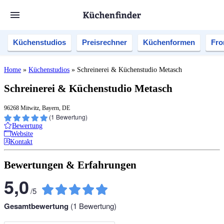
Küchenstudios
Preisrechner
Küchenformen
Fro
Home
»
Küchenstudios
»
Schreinerei & Küchenstudio Metasch
Schreinerei & Küchenstudio Metasch
96268 Mitwitz, Bayern, DE
(
1
Bewertung)
Bewertung
Website
Kontakt
Bewertungen & Erfahrungen
5,0
/
5
Gesamtbewertung
(
1
Bewertung)