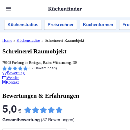
Küchenstudios
Preisrechner
Küchenformen
Fro
Home
»
Küchenstudios
»
Schreinerei Raumobjekt
Schreinerei Raumobjekt
79108 Freiburg im Breisgau, Baden-Württemberg, DE
(
37
Bewertungen)
Bewertung
Website
Kontakt
Bewertungen & Erfahrungen
5,0
/
5
Gesamtbewertung
(
37
Bewertungen)