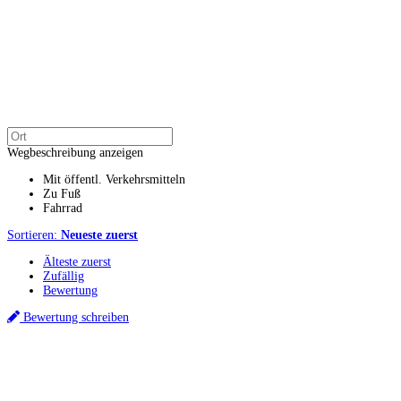
Wegbeschreibung anzeigen
Mit öffentl. Verkehrsmitteln
Zu Fuß
Fahrrad
Sortieren:
Neueste zuerst
Älteste zuerst
Zufällig
Bewertung
Bewertung schreiben
Küchenstudio finden
Empfehlung anfordern
Küchenstudios
Küchenstudios:
Berlin
,
Hamburg
,
München
,
Vorarlberg
,
Oberösterreich
,
Wien
,
Düss
Gutscheine:
Ikea Gutscheine
,
XXXLutz Gutscheine
,
Dyson Gutscheine
,
toom Gutsc