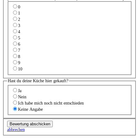
0
1
2
3
4
5
6
7
8
9
10
Hast du deine Küche hier gekauft?
Ja
Nein
Ich habe mich noch nicht entschieden
Keine Angabe
abbrechen