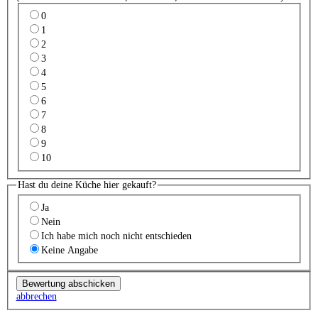
0
1
2
3
4
5
6
7
8
9
10
Hast du deine Küche hier gekauft?
Ja
Nein
Ich habe mich noch nicht entschieden
Keine Angabe
abbrechen