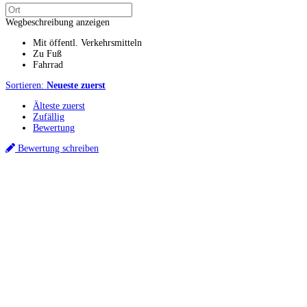
Wegbeschreibung anzeigen
Mit öffentl. Verkehrsmitteln
Zu Fuß
Fahrrad
Sortieren:
Neueste zuerst
Älteste zuerst
Zufällig
Bewertung
Bewertung schreiben
Küchenstudios
Küchenstudio finden
Empfehlung anfordern
Küchenstudios:
Berlin
,
Hamburg
,
München
,
Vorarlberg
,
Oberösterreich
,
Wien
,
Düsseldorf
,
Frankfurt
,
Köln
,
Stuttgart
,
Franke
,
Siemens
Gutscheine:
Ikea Gutscheine
,
XXXLutz Gutscheine
,
Dyson Gutscheine
,
toom
Gutscheine
,
Baur Gutscheine
,
MyRobotcenter Gutscheine
,
Höffner Gutscheine
Inspiration & Infos
Küchenplanung
Küchen Reinigung
Küchen-Ratgeber