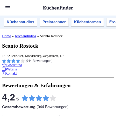
Küchenstudios
Preisrechner
Küchenformen
Fro
Home
»
Küchenstudios
»
Sconto Rostock
Sconto Rostock
18182 Bentwisch, Mecklenburg-Vorpommern, DE
(
944
Bewertungen)
Bewertung
Website
Kontakt
Bewertungen & Erfahrungen
4,2
/
5
Gesamtbewertung
(
944
Bewertungen)