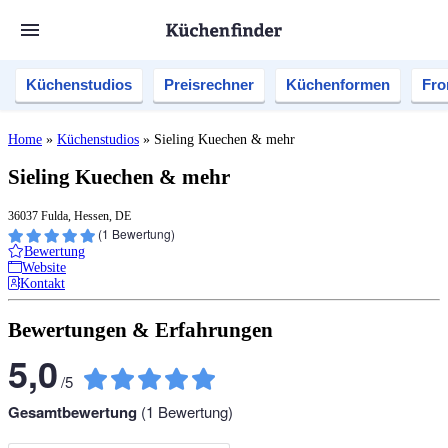
Küchenstudios
Preisrechner
Küchenformen
Fro
Home
»
Küchenstudios
»
Sieling Kuechen & mehr
Sieling Kuechen & mehr
36037 Fulda, Hessen, DE
(
1
Bewertung)
Bewertung
Website
Kontakt
Bewertungen & Erfahrungen
5,0
/
5
Gesamtbewertung
(
1
Bewertung)