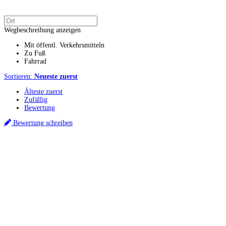
Wegbeschreibung anzeigen
Mit öffentl. Verkehrsmitteln
Zu Fuß
Fahrrad
Sortieren:
Neueste zuerst
Älteste zuerst
Zufällig
Bewertung
Bewertung schreiben
Küchenstudios
Küchenstudio finden
Empfehlung anfordern
Küchenstudios:
Berlin
,
Hamburg
,
München
,
Vorarlberg
,
Oberösterreich
,
Wien
,
Düsseldorf
,
Frankfurt
,
Köln
,
Stuttgart
,
Franke
,
Siemens
Gutscheine:
Ikea Gutscheine
,
XXXLutz Gutscheine
,
Dyson Gutscheine
,
toom
Gutscheine
,
Baur Gutscheine
,
MyRobotcenter Gutscheine
,
Höffner Gutscheine
Inspiration & Infos
Küchenplanung