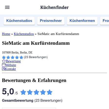
Küchenstudios
Preisrechner
Küchenformen
Fro
Home
»
Küchenstudios
»
SieMatic am Kurfürstendamm
SieMatic am Kurfürstendamm
107009 Berlin, Berlin, DE
(
23
Bewertungen)
Bewertung
Website
Kontakt
Bewertungen & Erfahrungen
5,0
/
5
Gesamtbewertung
(
23
Bewertungen)