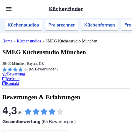
Küchenstudios
Preisrechner
Küchenformen
Fro
Home
»
Küchenstudios
»
SMEG Küchenstudio München
SMEG Küchenstudio München
80469 München, Bayern, DE
(
65
Bewertungen)
Bewertung
Website
Kontakt
Bewertungen & Erfahrungen
4,3
/
5
Gesamtbewertung
(
65
Bewertungen)