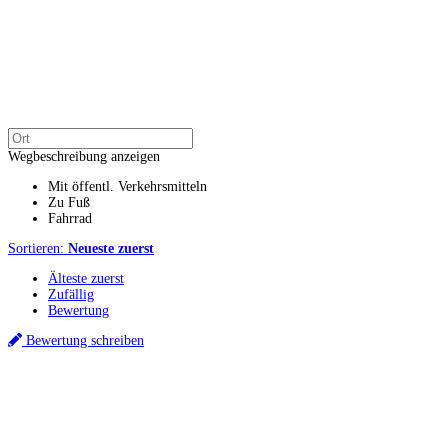
Wegbeschreibung anzeigen
Mit öffentl. Verkehrsmitteln
Zu Fuß
Fahrrad
Sortieren:
Neueste zuerst
Älteste zuerst
Zufällig
Bewertung
Bewertung schreiben
Küchenstudios
Küchenstudio finden
Empfehlung anfordern
Küchenstudios:
Berlin
,
Hamburg
,
München
,
Vorarlberg
,
Oberösterreich
,
Wien
,
Düsseldorf
,
Frankfurt
,
Köln
,
Stuttgart
,
Franke
,
Siemens