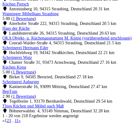
Küchen Pietsch
Antoniusberg 10, 94315 Straubing, Deutschland
20.31 km
Wanninger Möbelhaus Straubing
5.00
(
1 Bewertung
)
Aiterhofer Straße 222, 94315 Straubing, Deutschland
20.5 km
Haus der Küche
Landshuterstraße 26, 94315 Straubing, Deutschland
20.63 km
OKA Objekt- u. Küchenausstattung M. König (vorübergehend geschlossen)
Conrad-Waider-Straße 4, 94315 Straubing, Deutschland
21.5 km
Schreinerei Hermann Eder
Hochfeldweg 19, 94342 Straßkirchen, Deutschland
22.21 km
Schreinerei Wutz
Chamer Straße 31, 93473 Arnschwang, Deutschland
27.16 km
Küchen Kress
5.00
(
1 Bewertung
)
Birket 9, 94505 Bernried, Deutschland
27.18 km
Schreinerei Auburger
Kastnerstraße 16, 93099 Mötzing, Deutschland
27.47 km
BepTum
2.90
(
1 Bewertung
)
Tegelbreite 1, 93170 Bernhardswald, Deutschland
29.54 km
Thies Küchen und Möbel nach Maß
Böhmerwaldstr. 4, 93149 Nittenau, Deutschland
32.28 km
1 - 20 von 218 Ergebnisse werden angezeigt
«
1
2
3
...
11
»