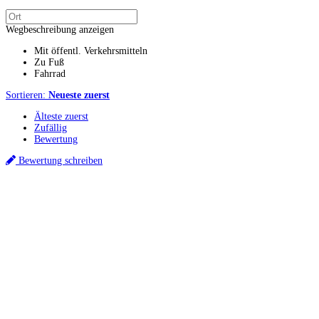
Wegbeschreibung anzeigen
Mit öffentl. Verkehrsmitteln
Zu Fuß
Fahrrad
Sortieren:
Neueste zuerst
Älteste zuerst
Zufällig
Bewertung
Bewertung schreiben
Küchenstudios
Küchenstudio finden
Empfehlung anfordern
Küchenstudios:
Berlin
,
Hamburg
,
München
,
Vorarlberg
,
Oberösterreich
,
Wien
,
Düsseldorf
,
Frankfurt
,
Köln
,
Stuttgart
,
Franke
,
Siemens
Gutscheine:
Ikea Gutscheine
,
XXXLutz Gutscheine
,
Dyson Gutscheine
,
toom
Gutscheine
,
Baur Gutscheine
,
MyRobotcenter Gutscheine
,
Höffner Gutscheine
Inspiration & Infos
Küchenplanung
Küchen Reinigung
Küchen-Ratgeber