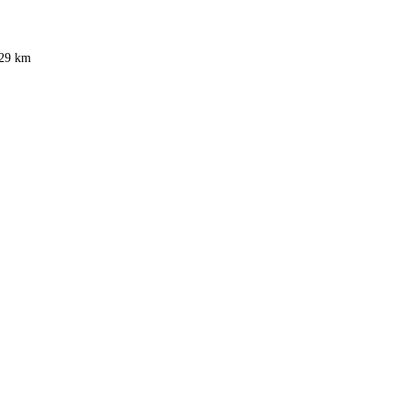
29 km
eldorf
,
Frankfurt
,
Köln
,
Stuttgart
,
Franke
,
Siemens
heine
,
Baur Gutscheine
,
MyRobotcenter Gutscheine
,
Höffner Gutscheine