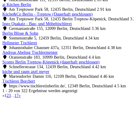
ai Küchen Berlin
Am Treptower Park 58, 12435 Berlin, Deutschland
2.91 km
Küche&Co Berlin - Treptow (Dauerhaft geschlossen)
Am Treptower Park 58, 12435 Berlin Treptow-Köpenick, Deutschland
3.
Ingo Quakatz - Bau- und Möbeltischlerei
Germaniastraße 155, 12099 Berlin, Deutschland
3.36 km
Berlin Blisse & Sohn
Siemensstraße 5, 12459 Berlin, Deutschland
4.34 km
Hellmeier Tischlerei
Johannisthaler Chaussee 437a, 12351 Berlin, Deutschland
4.38 km
Andreas Abeling Tischlermeister
Oranienstraße 183, 10999 Berlin, Deutschland
4.4 km
Sconto Berlin Treptow-Köpenick (dauerhaft geschlossen)
Schnellerstrasse 134, 12439 Berlin, Deutschland
4.42 km
küche und raum axel meyer
Mariendorfer Damm 116, 12109 Berlin, Deutschland
4.46 km
Tischlerei Borchert
https://www.tischlereiinberlin.de/, 12349 Berlin, Deutschland
4.5 km
1 - 20 von 322 Ergebnisse werden angezeigt
«
1
2
3
...
17
»
Küchenstudio finden
Empfehlung anfordern
Küchenstudios
Küchenstudios:
Berlin
,
Hamburg
,
München
,
Vorarlberg
,
Oberösterreich
,
Wien
,
Düss
Gutscheine:
Ikea Gutscheine
,
XXXLutz Gutscheine
,
Dyson Gutscheine
,
toom Gutsc
Küchenplanung