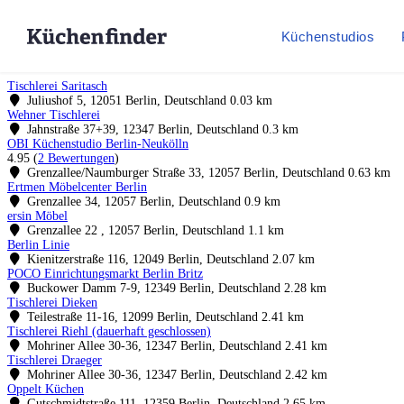
Küchenstudios
Tischlerei Saritasch
Juliushof 5, 12051 Berlin, Deutschland
0.03 km
Wehner Tischlerei
Jahnstraße 37+39, 12347 Berlin, Deutschland
0.3 km
OBI Küchenstudio Berlin-Neukölln
4.95
(
2 Bewertungen
)
Grenzallee/Naumburger Straße 33, 12057 Berlin, Deutschland
0.63 km
Ertmen Möbelcenter Berlin
Grenzallee 34, 12057 Berlin, Deutschland
0.9 km
ersin Möbel
Grenzallee 22 , 12057 Berlin, Deutschland
1.1 km
Berlin Linie
Kienitzerstraße 116, 12049 Berlin, Deutschland
2.07 km
POCO Einrichtungsmarkt Berlin Britz
Buckower Damm 7-9, 12349 Berlin, Deutschland
2.28 km
Tischlerei Dieken
Teilestraße 11-16, 12099 Berlin, Deutschland
2.41 km
Tischlerei Riehl (dauerhaft geschlossen)
Mohriner Allee 30-36, 12347 Berlin, Deutschland
2.41 km
Tischlerei Draeger
Mohriner Allee 30-36, 12347 Berlin, Deutschland
2.42 km
Oppelt Küchen
Gutschmidtstraße 111, 12359 Berlin, Deutschland
2.65 km