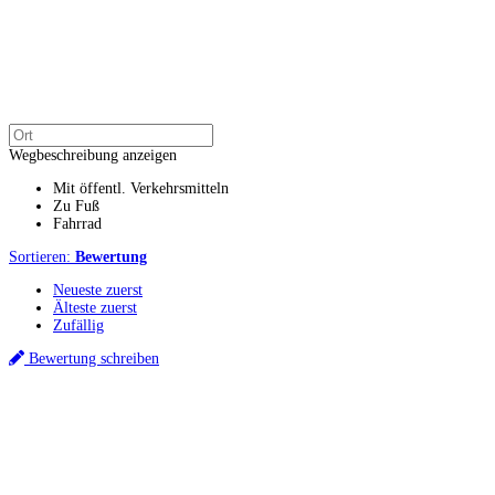
Wegbeschreibung anzeigen
Mit öffentl. Verkehrsmitteln
Zu Fuß
Fahrrad
Sortieren:
Bewertung
Neueste zuerst
Älteste zuerst
Zufällig
Bewertung schreiben
Küchenstudios
Küchenstudio finden
Empfehlung anfordern
Küchenstudios:
Berlin
,
Hamburg
,
München
,
Vorarlberg
,
Oberösterreich
,
Wien
,
Düsseldorf
,
Frankfurt
,
Köln
,
Stuttgart
,
Franke
,
Siemens
Gutscheine:
Ikea Gutscheine
,
XXXLutz Gutscheine
,
Dyson Gutscheine
,
toom