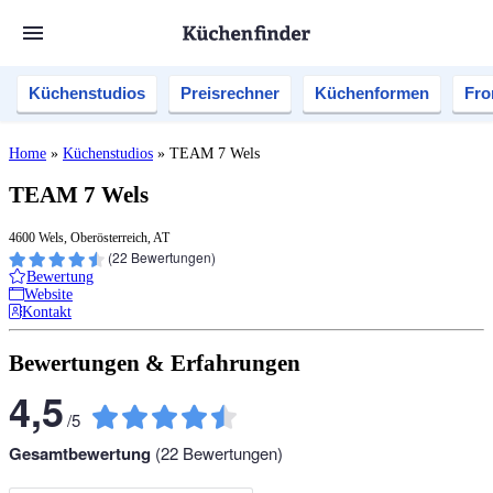
Küchenstudios
Preisrechner
Küchenformen
Fro
Home
»
Küchenstudios
»
TEAM 7 Wels
TEAM 7 Wels
4600 Wels, Oberösterreich, AT
(
22
Bewertungen)
Bewertung
Website
Kontakt
Bewertungen & Erfahrungen
4,5
/
5
Gesamtbewertung
(
22
Bewertungen)