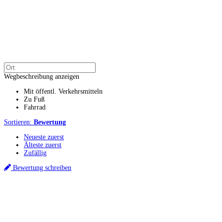
Wegbeschreibung anzeigen
Mit öffentl. Verkehrsmitteln
Zu Fuß
Fahrrad
Sortieren:
Bewertung
Neueste zuerst
Älteste zuerst
Zufällig
Bewertung schreiben
Küchenstudio finden
Empfehlung anfordern
Küchenstudios
Küchenstudios:
Berlin
,
Hamburg
,
München
,
Vorarlberg
,
Oberösterreich
,
Wien
,
Düss
Gutscheine:
Ikea Gutscheine
,
XXXLutz Gutscheine
,
Dyson Gutscheine
,
toom Gutsc