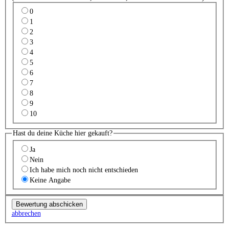
0
1
2
3
4
5
6
7
8
9
10
Hast du deine Küche hier gekauft?
Ja
Nein
Ich habe mich noch nicht entschieden
Keine Angabe
abbrechen