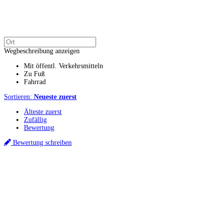
Wegbeschreibung anzeigen
Mit öffentl. Verkehrsmitteln
Zu Fuß
Fahrrad
Sortieren:
Neueste zuerst
Älteste zuerst
Zufällig
Bewertung
Bewertung schreiben
Küchenstudios
Küchenstudio finden
Empfehlung anfordern
Küchenstudios:
Berlin
,
Hamburg
,
München
,
Vorarlberg
,
Oberösterreich
,
Wien
,
Düsseldorf
,
Frankfurt
,
Köln
,
Stuttgart
,
Franke
,
Siemens
Gutscheine:
Ikea Gutscheine
,
XXXLutz Gutscheine
,
Dyson Gutscheine
,
toom
Gutscheine
,
Baur Gutscheine
,
MyRobotcenter Gutscheine
,
Höffner Gutscheine