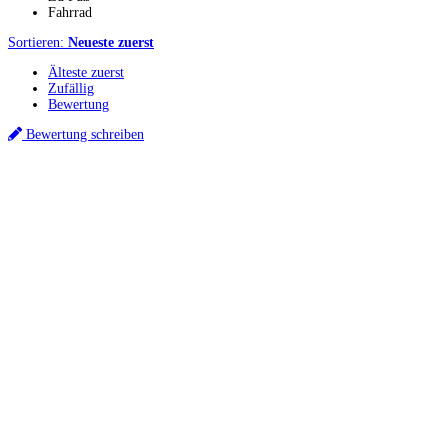
Fahrrad
Sortieren:
Neueste zuerst
Älteste zuerst
Zufällig
Bewertung
Bewertung schreiben
Küchenstudio finden
Empfehlung anfordern
Küchenstudios
Küchenstudios:
Berlin
,
Hamburg
,
München
,
Vorarlberg
,
Oberösterreich
,
Wien
,
Düss
Gutscheine:
Ikea Gutscheine
,
XXXLutz Gutscheine
,
Dyson Gutscheine
,
toom Gutsc
Küchenplanung
Küchen Reinigung
Inspiration & Infos
Küchen-Ratgeber
Über Küchenfinder
Hilfe/FAQ
Badratgeber.com
Infos für Anbieter
Werben auf Küchenfinder: Top-Platzierung für Ihr Küchenstudio
Für Küchenexperten
Küchenstudio eintragen
Anbieter-Login