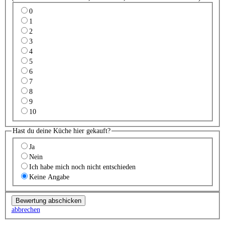
0
1
2
3
4
5
6
7
8
9
10
Hast du deine Küche hier gekauft?
Ja
Nein
Ich habe mich noch nicht entschieden
Keine Angabe
abbrechen