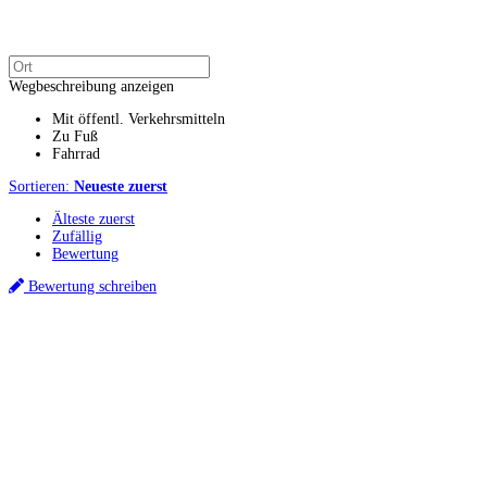
Wegbeschreibung anzeigen
Mit öffentl. Verkehrsmitteln
Zu Fuß
Fahrrad
Sortieren:
Neueste zuerst
Älteste zuerst
Zufällig
Bewertung
Bewertung schreiben
Küchenstudios
Küchenstudio finden
Empfehlung anfordern
Küchenstudios:
Berlin
,
Hamburg
,
München
,
Vorarlberg
,
Oberösterreich
,
Wien
,
Düsseldorf
,
Frankfurt
,
Köln
,
Stuttgart
,
Franke
,
Siemens
Gutscheine:
Ikea Gutscheine
,
XXXLutz Gutscheine
,
Dyson Gutscheine
,
toom
Gutscheine
,
Baur Gutscheine
,
MyRobotcenter Gutscheine
,
Höffner Gutscheine