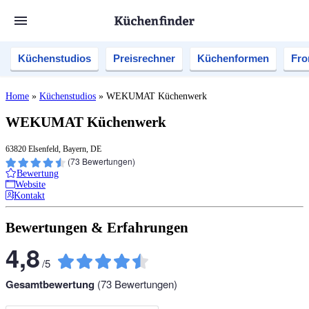
Küchenstudios
Preisrechner
Küchenformen
Fro
Home
»
Küchenstudios
»
WEKUMAT Küchenwerk
WEKUMAT Küchenwerk
63820 Elsenfeld, Bayern, DE
(
73
Bewertungen)
Bewertung
Website
Kontakt
Bewertungen & Erfahrungen
4,8
/
5
Gesamtbewertung
(
73
Bewertungen)