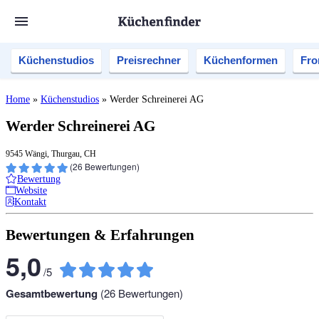
Küchenstudios
Preisrechner
Küchenformen
Fro
Home
»
Küchenstudios
»
Werder Schreinerei AG
Werder Schreinerei AG
9545 Wängi, Thurgau, CH
(
26
Bewertungen)
Bewertung
Website
Kontakt
Bewertungen & Erfahrungen
5,0
/
5
Gesamtbewertung
(
26
Bewertungen)