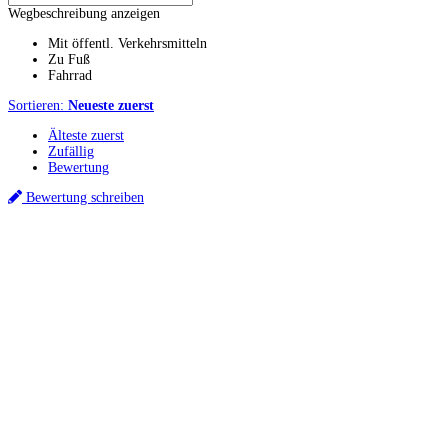
Wegbeschreibung anzeigen
Mit öffentl. Verkehrsmitteln
Zu Fuß
Fahrrad
Sortieren:
Neueste zuerst
Älteste zuerst
Zufällig
Bewertung
Bewertung schreiben
Küchenstudios
Küchenstudio finden
Empfehlung anfordern
Küchenstudios:
Berlin
,
Hamburg
,
München
,
Vorarlberg
,
Oberösterreich
,
Wien
,
Düsseldorf
,
Frankfurt
,
Köln
,
Stuttgart
,
Franke
,
Siemens
Gutscheine:
Ikea Gutscheine
,
XXXLutz Gutscheine
,
Dyson Gutscheine
,
toom
Gutscheine
,
Baur Gutscheine
,
MyRobotcenter Gutscheine
,
Höffner Gutscheine
Inspiration & Infos
Küchenplanung
Küchen Reinigung
Küchen-Ratgeber
Über Küchenfinder