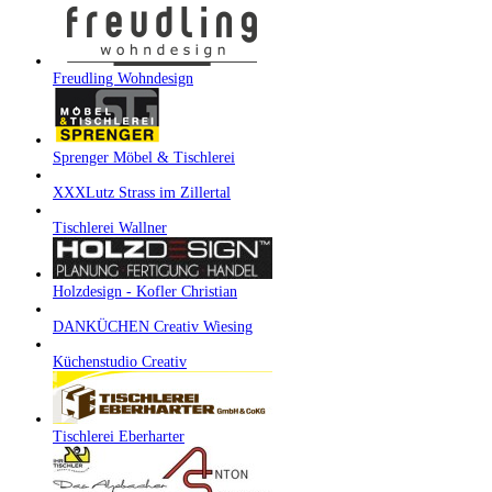
Freudling Wohndesign
Sprenger Möbel & Tischlerei
XXXLutz Strass im Zillertal
Tischlerei Wallner
Holzdesign - Kofler Christian
DANKÜCHEN Creativ Wiesing
Küchenstudio Creativ
Tischlerei Eberharter