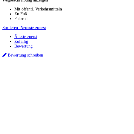
Wegbeschreibung anzeigen
Mit öffentl. Verkehrsmitteln
Zu Fuß
Fahrrad
Sortieren:
Neueste zuerst
Älteste zuerst
Zufällig
Bewertung
Bewertung schreiben
Küchenstudios
Küchenstudio finden
Empfehlung anfordern
Küchenstudios:
Berlin
,
Hamburg
,
München
,
Vorarlberg
,
Oberösterreich
,
Wien
,
Düsseldorf
,
Frankfurt
,
Köln
,
Stuttgart
,
Franke
,
Siemens
Gutscheine:
Ikea Gutscheine
,
XXXLutz Gutscheine
,
Dyson Gutscheine
,
toom
Gutscheine
,
Baur Gutscheine
,
MyRobotcenter Gutscheine
,
Höffner Gutscheine
Inspiration & Infos
Küchenplanung
Küchen Reinigung
Küchen-Ratgeber
Über Küchenfinder
Hilfe/FAQ