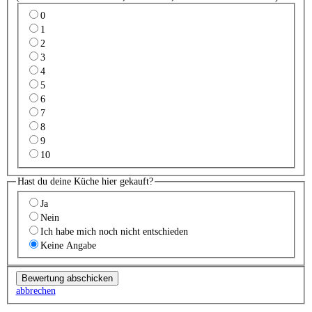
0
1
2
3
4
5
6
7
8
9
10
Hast du deine Küche hier gekauft?
Ja
Nein
Ich habe mich noch nicht entschieden
Keine Angabe
abbrechen