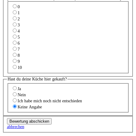
0
1
2
3
4
5
6
7
8
9
10
Hast du deine Küche hier gekauft?
Ja
Nein
Ich habe mich noch nicht entschieden
Keine Angabe
abbrechen