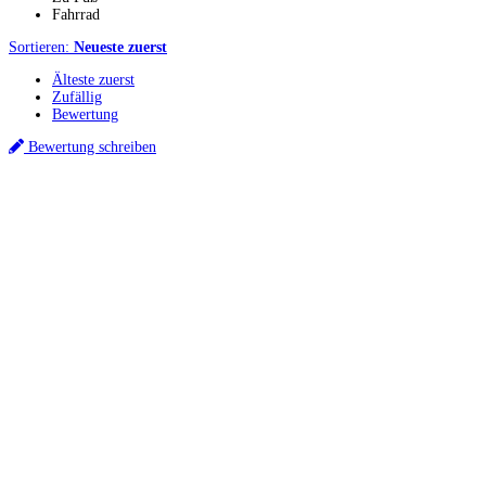
Fahrrad
Sortieren:
Neueste zuerst
Älteste zuerst
Zufällig
Bewertung
Bewertung schreiben
Küchenstudios
Küchenstudio finden
Empfehlung anfordern
Küchenstudios:
Berlin
,
Hamburg
,
München
,
Vorarlberg
,
Oberösterreich
,
Wien
,
Düsseldorf
,
Frankfurt
,
Köln
,
Stuttgart
,
Franke
,
Siemens
Gutscheine:
Ikea Gutscheine
,
XXXLutz Gutscheine
,
Dyson Gutscheine
,
toom
Gutscheine
,
Baur Gutscheine
,
MyRobotcenter Gutscheine
,
Höffner Gutscheine
Inspiration & Infos
Küchenplanung
Küchen Reinigung
Küchen-Ratgeber
Über Küchenfinder
Hilfe/FAQ
Badratgeber.com