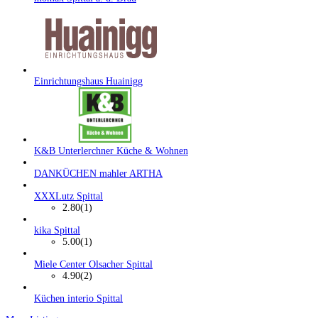
Einrichtungshaus Huainigg
K&B Unterlerchner Küche & Wohnen
DANKÜCHEN mahler ARTHA
XXXLutz Spittal
2.80
(1)
kika Spittal
5.00
(1)
Miele Center Olsacher Spittal
4.90
(2)
Küchen interio Spittal