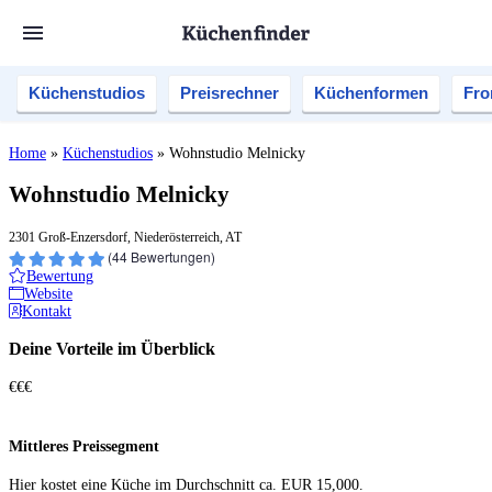
Küchenstudios
Preisrechner
Küchenformen
Fro
Home
»
Küchenstudios
»
Wohnstudio Melnicky
Wohnstudio Melnicky
2301 Groß-Enzersdorf, Niederösterreich, AT
(
44
Bewertungen)
Bewertung
Website
Kontakt
Deine Vorteile im Überblick
€€€
Mittleres Preissegment
Hier kostet eine Küche im Durch­schnitt ca. EUR 15,000.