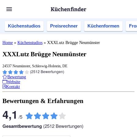
Küchenstudios
Preisrechner
Küchenformen
Fro
Home
»
Küchenstudios
»
XXXLutz Brügge Neumünster
XXXLutz Brügge Neumünster
24537 Neumünster, Schleswig-Holstein, DE
(
2512
Bewertungen)
Bewertung
Website
Kontakt
Bewertungen & Erfahrungen
4,1
/
5
Gesamtbewertung
(
2512
Bewertungen)