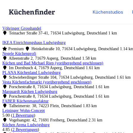
Küchenstudios
Vöhringer Grosshandel
Teinacher Straße 37-41, 71634 Ludwigsburg, Deutschland
1 km
IKEA Einrichtungshaus Ludwigsburg
Premium
Heinkelstraße 10, 71634 Ludwigsburg, Deutschland
1.14 k
Negele Küchenprofi
Alleenstraße 2, 71679 Asperg, Deutschland
1.58 km
Küchen und Bad Michael Riep (vorübergehend geschlossen)
Im Dornbusch 4, 71679 Asperg, Deutschland
1.61 km
PLANA Küchenland Ludwigsburg
Schwieberdinger Straße 104, 71634 Ludwigsburg, Deutschland
1.61 km
Vesta Küchenfachmarkt (vorübergehend geschlossen)
Porschestraße 8, 71634 Ludwigsburg, Deutschland
1.61 km
Marquardt Küchen Ludwigsburg
Porschestraße 8, 71634 Ludwigsburg, Deutschland
1.61 km
FABER Küchenmanufaktur
Talheimerstr. 38, 74223 Flein, Deutschland
1.83 km
Leininger Wohn-Concept
5.00
(
1 Bewertung
)
Vogelsangstr. 42, 71691 Freiberg, Deutschland
2.31 km
Küchen Arena Ludwigsburg
4.85
(
2 Bewertungen
)