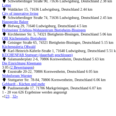
Schwieberdinger Straße 90, 71636 Ludwigsburg, Deutschland
2.38 km
Lotter
Waldäcker 15, 71636 Ludwigsburg, Deutschland
2.44 km
City of innovative living
Schwieberdinger Straße 74, 71636 Ludwigsburg, Deutschland
2.45 km
Hausgeräte Balzer
Hofweg 29, 71640 Ludwigsburg, Deutschland
4.5 km
Hofmeister Erlebins-Wohnzentrum Bietigheim-Bissingen
Kirchheimer Str. 5, 74321 Bietigheim-Bissingen, Deutschland
5.06 km
OBI Küchenstudio Bietigheim
Geisinger Straße 65, 74321 Bietigheim-Bissingen, Deutschland
5.15 km
Küchengaleria Oßwald
Karl-Heinrich-Käferle-Straße 1, 71640 Ludwigsburg, Deutschland
5.51 
KÜCHENFAB Stuttgart (dauerhaft geschlossen)
Salamanderplatz 2-6, 70806 Kornwestheim, Deutschland
5.63 km
Die Einrichtung Kleemann
3.05
(
2 Bewertungen
)
Enzstraße 20-22, 70806 Kornwestheim, Deutschland
6.05 km
Wohnforum Wurster
Stuttgarter Str. 78-84, 70806 Kornwestheim, Deutschland
6.06 km
Gebhardt - Küchen und mehr
Paulinenstraße 17, 71706 Markgröningen, Deutschland
6.07 km
1 - 20 von 626 Ergebnisse werden angezeigt
«
1
2
3
...
32
»
Küchenstudio finden
Empfehlung anfordern
Küchenstudios
Küchenstudios:
Berlin
,
Hamburg
,
München
,
Vorarlberg
,
Oberösterreich
,
Wien
,
Düss