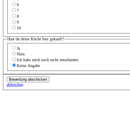
6
7
8
9
10
Hast du deine Küche hier gekauft?
Ja
Nein
Ich habe mich noch nicht entschieden
Keine Angabe
abbrechen
Küchenstudio finden
Empfehlung anfordern
Küchenstudios
Küchenstudios:
Berlin
,
Hamburg
,
München
,
Vorarlberg
,
Oberösterreich
,
Wien
,
Düss
Gutscheine:
Ikea Gutscheine
,
XXXLutz Gutscheine
,
Dyson Gutscheine
,
toom Gutsc
Küchenplanung
Küchen Reinigung
Inspiration & Infos