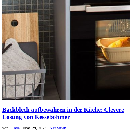
Backblech aufbewahren in der Küche: Clevere
Lösung von Kesseböhmer
von
Olivia
|
Nov. 29, 2023
|
Neuheiten