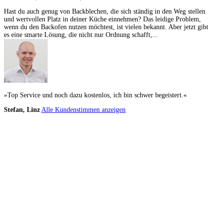
Hast du auch genug von Backblechen, die sich ständig in den Weg stellen
und wertvollen Platz in deiner Küche einnehmen? Das leidige Problem,
wenn du den Backofen nutzen möchtest, ist vielen bekannt. Aber jetzt gibt
es eine smarte Lösung, die nicht nur Ordnung schafft,...
»Top Service und noch dazu kostenlos, ich bin schwer begeistert.«
Stefan, Linz
Alle Kundenstimmen anzeigen
Küchenstudios
Küchenstudio finden
Empfehlung anfordern
Küchenstudios:
Berlin
,
Hamburg
,
München
,
Vorarlberg
,
Oberösterreich
,
Wien
,
Düsseldorf
,
Frankfurt
,
Köln
,
Stuttgart
,
Franke
,
Siemens
Gutscheine:
Ikea Gutscheine
,
XXXLutz Gutscheine
,
Dyson Gutscheine
,
toom
Gutscheine
,
Baur Gutscheine
,
MyRobotcenter Gutscheine
,
Höffner Gutscheine
Inspiration & Infos
Küchenplanung
Küchen Reinigung
Küchen-Ratgeber